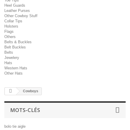
Toe Tips
Heel Guards
Leather Purses
Other Cowboy Stuff
Collar Tips
Holsters
Flags
Others
Belts & Buckles
Belt Buckles
Belts
Jewelery
Hats
Western Hats
Other Hats
Cowboys
MOTS-CLÉS
bolo tie
aigle