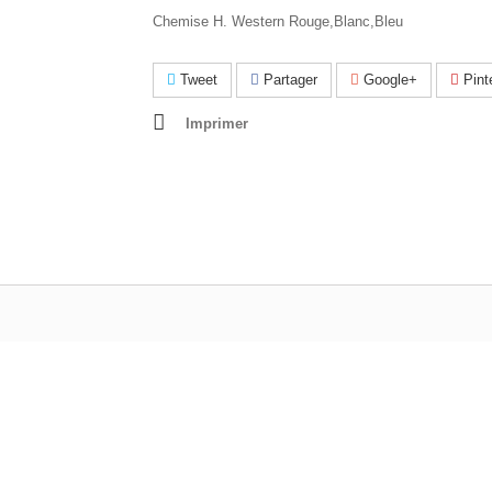
Chemise H. Western Rouge,Blanc,Bleu
Tweet
Partager
Google+
Pint
Imprimer