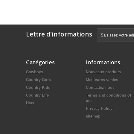
Lettre d'informations
Catégories
Informations
Cowboys
Nouveaux produits
Country Girls
Meilleures ventes
Country Kids
Contactez-nous
Country Life
Terms and conditions of
use
Hats
Privacy Policy
sitemap