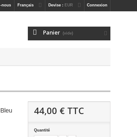
z-nous
Français
Devise :
EUR
Connexion
Panier
(vide)
44,00 €
TTC
,Bleu
Quantité