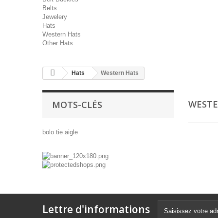
Belts
Jewelery
Hats
Western Hats
Other Hats
Hats
Western Hats
WESTE
MOTS-CLÉS
bolo tie
aigle
Lettre d'informations