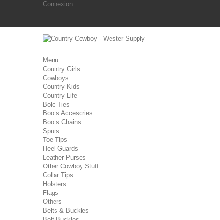
Connexion
Menu
Country Girls
Cowboys
Country Kids
Country Life
Bolo Ties
Boots Accesories
Boots Chains
Spurs
Toe Tips
Heel Guards
Leather Purses
Other Cowboy Stuff
Collar Tips
Holsters
Flags
Others
Belts & Buckles
Belt Buckles