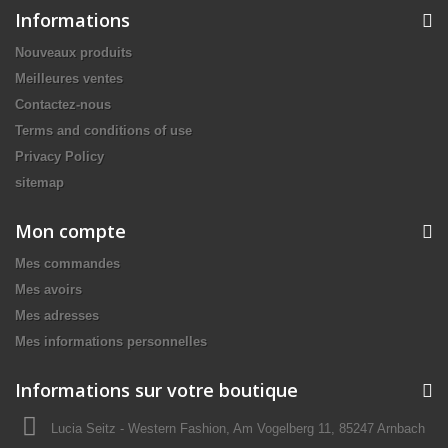
Informations
Nouveaux produits
Meilleures ventes
Contactez-nous
Terms and conditions of use
Privacy Policy
sitemap
Mon compte
Mes commandes
Mes avoirs
Mes adresses
Mes informations personnelles
Informations sur votre boutique
Lucia Seitz - Western Fashion, Am Vogelberg 11, 85247 Arnbach