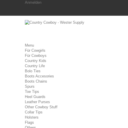
Anmelden
Menu
Für Cowgirls
Für Cowboys
Country Kids
Country Life
Bolo Ties
Boots Accesories
Boots Chains
Spurs
Toe Tips
Heel Guards
Leather Purses
Other Cowboy Stuff
Collar Tips
Holsters
Flags
Others