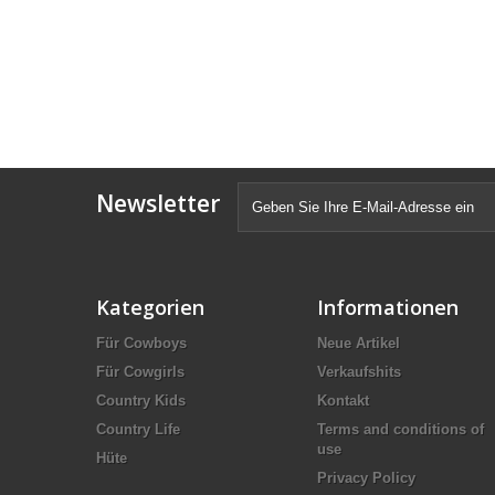
Newsletter
Kategorien
Informationen
Für Cowboys
Neue Artikel
Für Cowgirls
Verkaufshits
Country Kids
Kontakt
Country Life
Terms and conditions of
use
Hüte
Privacy Policy