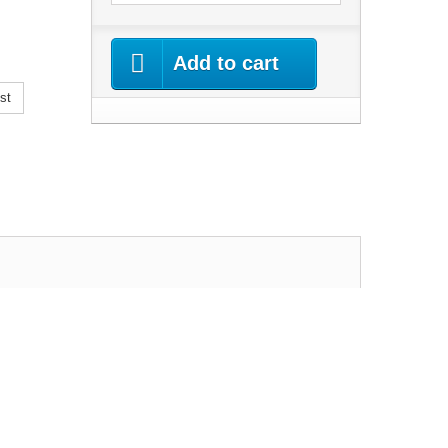
Add to cart
st