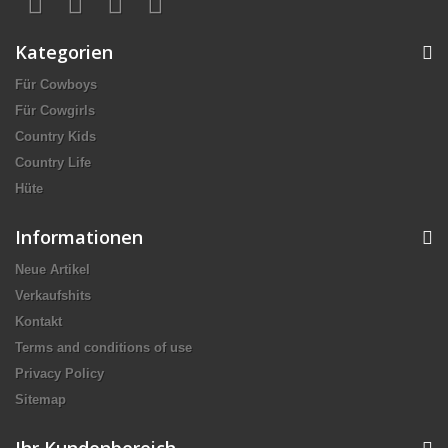
Kategorien
Für Cowboys
Für Cowgirls
Country Kids
Country Life
Hüte
Informationen
Neue Artikel
Verkaufshits
Kontakt
Terms and conditions of use
Privacy Policy
Sitemap